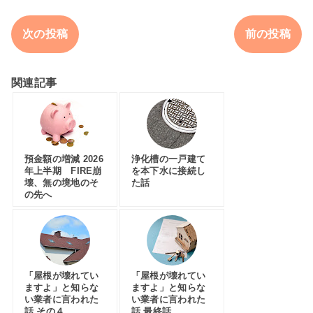
次の投稿
前の投稿
関連記事
預金額の増減 2026
浄化槽の一戸建て
年上半期 FIRE崩
を本下水に接続し
壊、無の境地のそ
た話
の先へ
「屋根が壊れてい
「屋根が壊れてい
ますよ」と知らな
ますよ」と知らな
い業者に言われた
い業者に言われた
話 その４
話 最終話